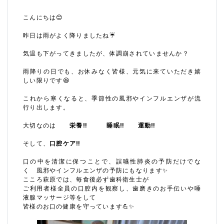
こんにちは😊
昨日は雨がよく降りましたね☔️
気温も下がってきましたが、体調崩されていませんか？
雨降りの日でも、お休みなく皆様、元気に来ていただき嬉
しい限りです😆
これから寒くなると、季節性の風邪やインフルエンザが流
行り出します。
大切なのは
栄養‼︎ 睡眠‼︎
運動‼︎
そして、
口腔ケア‼︎
口の中を清潔に保つことで、誤嚥性肺炎の予防だけでな
く 風邪やインフルエンザの予防にもなります✨
こころ萩原では、毎食後必ず歯科衛生士が
ご利用者様全員の口腔内を観察し、歯磨きのお手伝いや唾
液腺マッサージ等をして
皆様のお口の健康を守っています
💪✨